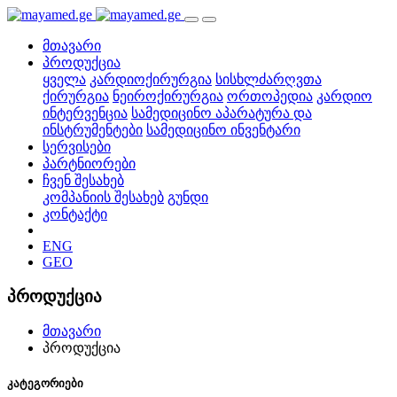
მთავარი
პროდუქცია
ყველა
კარდიოქირურგია
სისხლძარღვთა
ქირურგია
ნეიროქირურგია
ორთოპედია
კარდიო
ინტერვენცია
სამედიცინო აპარატურა და
ინსტრუმენტები
სამედიცინო ინვენტარი
სერვისები
პარტნიორები
ჩვენ შესახებ
კომპანიის შესახებ
გუნდი
კონტაქტი
ENG
GEO
პროდუქცია
მთავარი
პროდუქცია
კატეგორიები