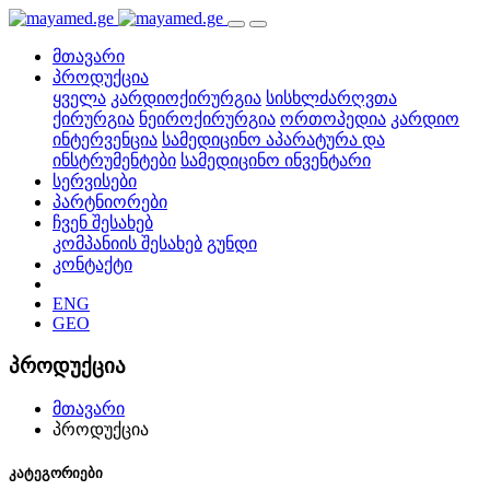
მთავარი
პროდუქცია
ყველა
კარდიოქირურგია
სისხლძარღვთა
ქირურგია
ნეიროქირურგია
ორთოპედია
კარდიო
ინტერვენცია
სამედიცინო აპარატურა და
ინსტრუმენტები
სამედიცინო ინვენტარი
სერვისები
პარტნიორები
ჩვენ შესახებ
კომპანიის შესახებ
გუნდი
კონტაქტი
ENG
GEO
პროდუქცია
მთავარი
პროდუქცია
კატეგორიები