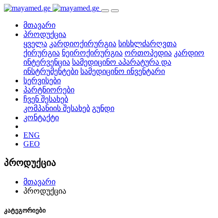
მთავარი
პროდუქცია
ყველა
კარდიოქირურგია
სისხლძარღვთა
ქირურგია
ნეიროქირურგია
ორთოპედია
კარდიო
ინტერვენცია
სამედიცინო აპარატურა და
ინსტრუმენტები
სამედიცინო ინვენტარი
სერვისები
პარტნიორები
ჩვენ შესახებ
კომპანიის შესახებ
გუნდი
კონტაქტი
ENG
GEO
პროდუქცია
მთავარი
პროდუქცია
კატეგორიები